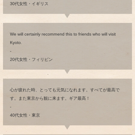
30代女性・イギリス
We will certainly recommend this to friends who will visit
Kyoto.
-
20代女性・フィリピン
心が疲れた時、とっても元気になれます。すべてが最高で
す。また東京から観に来ます。ギア最高！
-
40代女性・東京