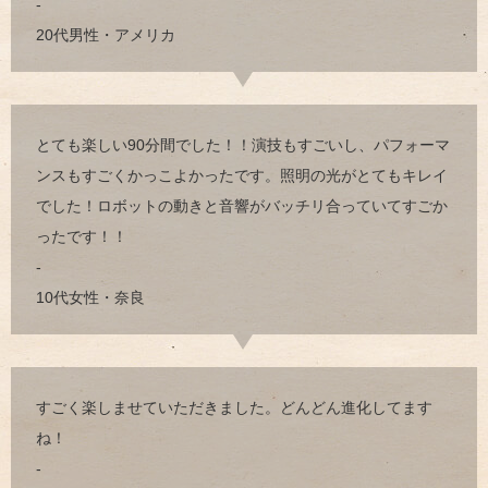
-
20代男性・アメリカ
とても楽しい90分間でした！！演技もすごいし、パフォーマ
ンスもすごくかっこよかったです。照明の光がとてもキレイ
でした！ロボットの動きと音響がバッチリ合っていてすごか
ったです！！
-
10代女性・奈良
すごく楽しませていただきました。どんどん進化してます
ね！
-