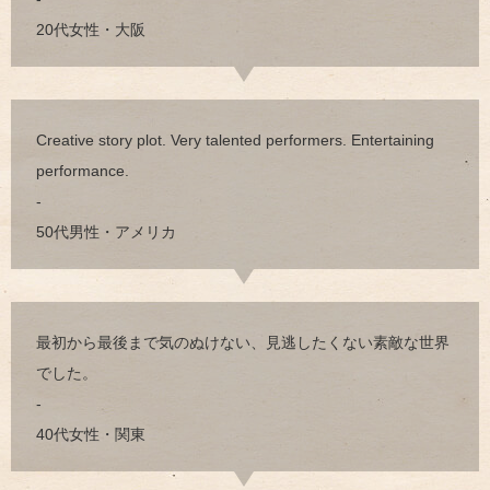
20代女性・大阪
Creative story plot. Very talented performers. Entertaining
performance.
-
50代男性・アメリカ
最初から最後まで気のぬけない、見逃したくない素敵な世界
でした。
-
40代女性・関東