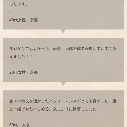
ったです。
-
40代女性・京都
笑顔がとてもよかった。表情・身体全体で表現していてふる
えました！！
-
20代女性・京都
各々の特技を活かしたパフォーマンスがとても良かった。誰
と一緒でもたのしめる。久しぶりに興奮しました。
-
30代・大阪