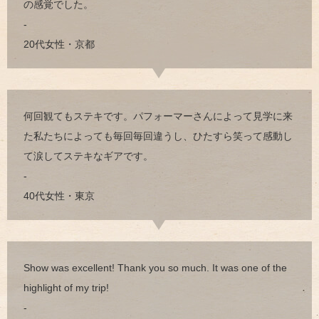
の感覚でした。
-
20代女性・京都
何回観てもステキです。パフォーマーさんによって見学に来
た私たちによっても毎回毎回違うし、ひたすら笑って感動し
て涙してステキなギアです。
-
40代女性・東京
Show was excellent! Thank you so much. It was one of the
highlight of my trip!
-