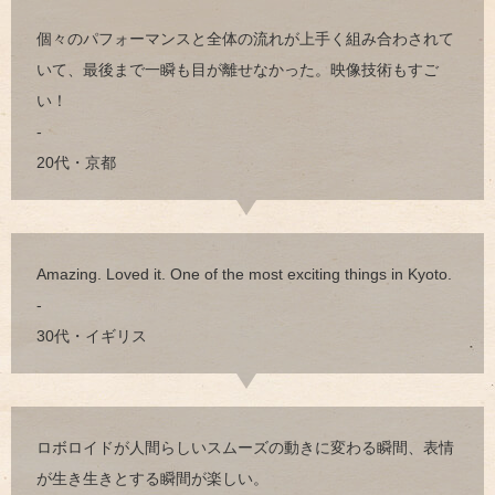
個々のパフォーマンスと全体の流れが上手く組み合わされて
いて、最後まで一瞬も目が離せなかった。映像技術もすご
い！
-
20代・京都
Amazing. Loved it. One of the most exciting things in Kyoto.
-
30代・イギリス
ロボロイドが人間らしいスムーズの動きに変わる瞬間、表情
が生き生きとする瞬間が楽しい。