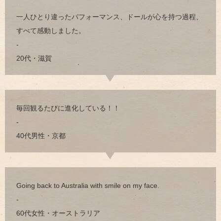
一人ひとり違ったパフォーマンス、ドールが心を持つ過程、
すべて感動しました。
-
20代・滋賀
毎回観るたびに進化している！！
-
40代男性・京都
Going back to Australia with smile on my face.
-
60代女性・オーストラリア