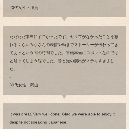
20代女性・滋賀
ただただ本当にすごかったです。セリフがなかったことを忘
れるくらいみなさんの表情や動きでストーリーが伝わってき
てあっという間の時間でした。冒頭本当にロボットなのでは
と疑ってしまう程でした。音と光の演出がステキすぎまし
た。
-
30代女性・岡山
It was great. Very well done. Glad we were able to enjoy it
despite not speaking Japanese.