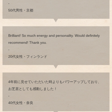
-
50代男性・京都
Brilliant! So much energy and personality. Would definitely
recommend! Thank you.
-
20代女性・フィンランド
4年前に見せていただいた時よりもパワーアップしており、
お芝居としても感動しました！
-
40代女性・奈良