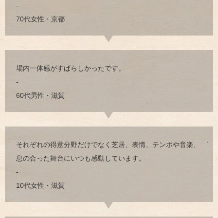
-
70代女性・京都
場内一体感がすばらしかったです。
-
60代男性・滋賀
それぞれの得意分野だけでなく芝居、表情、テンポや音楽、
息の合った舞台にいつも感動しています。
-
10代女性・滋賀