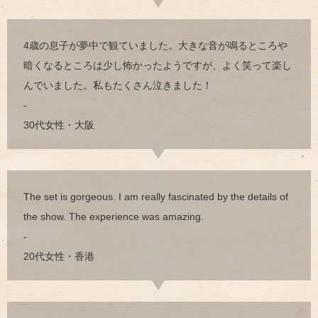
4歳の息子が夢中で観ていました。大きな音が鳴るところや
暗くなるところは少し怖かったようですが、よく笑って楽し
んでいました。私もたくさん泣きました！
-
30代女性・大阪
The set is gorgeous. I am really fascinated by the details of
the show. The experience was amazing.
-
20代女性・香港