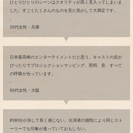
ひとりひとりのシーンはクオリティが高く見入ってしまいま
した。すごくたくさんのものを見た気がして大満足です。
-
20代女性・兵庫
日本最高峰のエンターテイメントだと思う。キャストの息が
ぴったりでプロジェクションマッピング、照明、音、すべて
の呼吸が合っています。
-
50代女性・大阪
約90分が決して長く感じない。出演者の個性により同じスト
ーリーでも印象が違っていておもしろい。