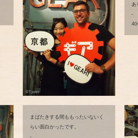
あ
-
4
まばたきする間ももったいないく
らい面白かったです。
-