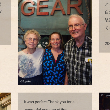
笑
ど
ざ
自
装
て
-
2
It was perfect!Thank you for a
wonderful evening of fine