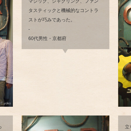
マジック、ジャグリング、ファン
タスティックと機械的なコントラ
ストが巧みであった。
-
60代男性・京都府
っ
立