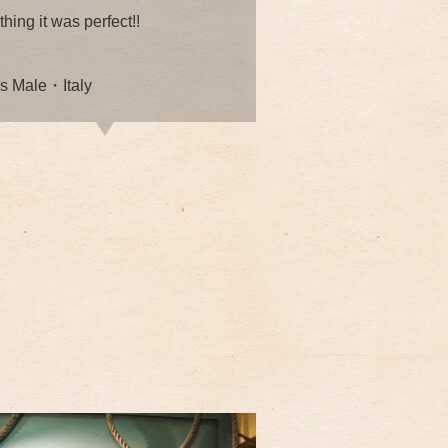
hing it was perfect!!
's Male・Italy