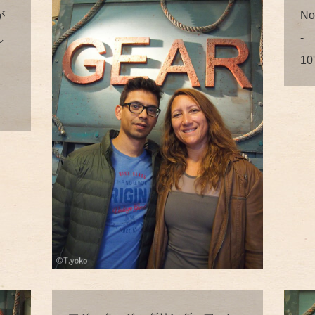
が
Not
し
-
10