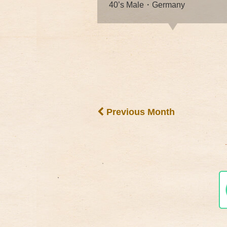
40’s Male・Germany
Previous Month