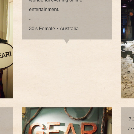
entertainment.
-
30's Female・Australia
く
７
ハ