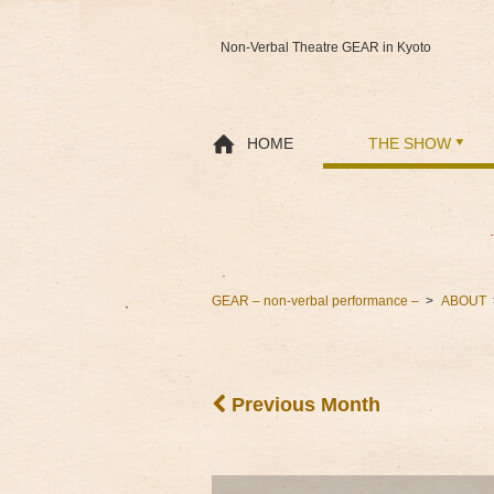
Non-Verbal Theatre GEAR in Kyoto
HOME
THE SHOW
GEAR – non-verbal performance –
ABOUT
Previous Month