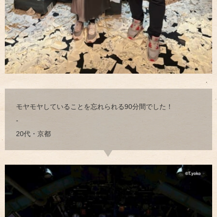
モヤモヤしていることを忘れられる90分間でした！
-
20代・京都