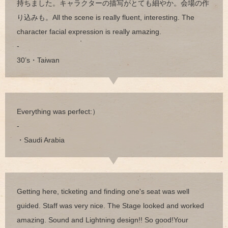
持ちました。キャラクターの描写がとても細やか。会場の作
り込みも。All the scene is really fluent, interesting. The
character facial expression is really amazing.
-
30’s・Taiwan
Everything was perfect:）
-
・Saudi Arabia
Getting here, ticketing and finding one's seat was well
guided. Staff was very nice. The Stage looked and worked
amazing. Sound and Lightning design!! So good!Your