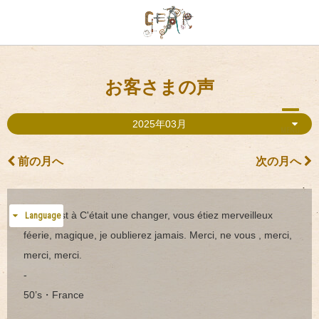
お客さまの声
2025年03月
MENU
前の月へ
次の月へ
Rien n'est à C'était une changer, vous étiez merveilleux
Language
féerie, magique, je oublierez jamais. Merci, ne vous , merci,
merci, merci.
-
50’s・France